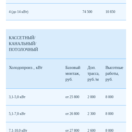
4 (до 14 кВт)
74 500
10 850
КАССЕТНЫЙ/
КАНАЛЬНЫЙ/
ПОТОЛОЧНЫЙ
Холодопроиз., кВт
Базовый
Доп.
Высотные
монтаж,
трасса,
работы,
руб.
руб./м
руб.
3,1-5,0 кВт
от 25 800
2 000
8 000
5,1-7,0 кВт
от 26 800
2 300
8 000
7,1-10,0 кВт
от 27 800
2 600
8 000