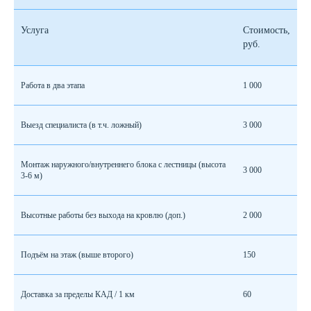
Остались вопросы?
Услуга
Стоимость,
руб.
Оставьте заявку и наши специалисты
предложат вам лучшее решение!
Работа в два этапа
1 000
Выезд специалиста (в т.ч. ложный)
3 000
Монтаж наружного/внутреннего блока с лестницы (высота
3 000
3-6 м)
Оставить заявку
Высотные работы без выхода на кровлю (доп.)
2 000
Политика конфиденциальности
Подъём на этаж (выше второго)
150
Доставка за пределы КАД / 1 км
60
Контакты