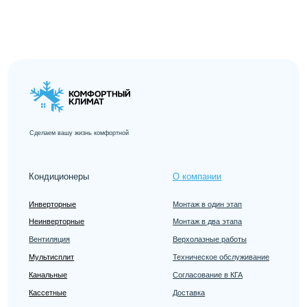
Реквизиты
ООО «Комфортный климат»
ОГРН: 1237800014495
ИНН: 7811784824ОО
КПП: 781101001
Контакты
+7 (812) 209-00-8
8
г. Санкт-Петербург, ул.
Ворошилова, 2Р, офис 17
+7 (981) 873-06-33
(1 этаж)
info.comfort-clima@yandex.ru