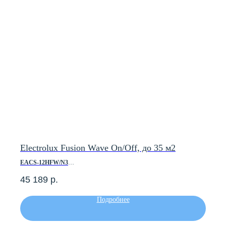
Electrolux Fusion Wave On/Off, до 35 м2
EACS-12HFW/N3
45 189
р.
Площадь помещения, м2 — до 35
Холодопроизводительность, кВт — 3.70
Теплопроизводительность, кВт — 3.55
Подробнее
Инверторный — Нет
Класс энергоэффективности — А
Мин. уровень шума, дБ(А) — 31