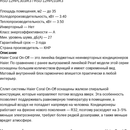
HSU-12HPL303/R3 / HSU-12HPL03/R3
Площадь помещения, м2 — до 35
Холодопроизводительность, кВт — 3.40
Теплопроизводительность, кВт — 3.50
Инверторный — Нет
Класс энергоэффективности — А
Мин. уровень шума, дБ(А) — 27
Гарантийный срок — 3 года
Страна производитель — КНР
Описание
Haier Coral On-Off — это линейка бюджетных неинверторных кондиционеров
Haier. По сравнению с ранее выпускаемой линейкой Pearl модели этой серии
оснащены большим количеством функций и имеют современный вид.
Матовый внутренний блок гармонично впишется практически в любой
интерьер.
Сплит-системы Haier Coral On-Off оснащены жалюзи спиральной
конструкции, которые направляют потоки воздуха вверх. Эта особенность
позволяет поддерживать равномерную температуру в помещении, а
холодный воздух не попадает напрямую на человека. Кондиционеры
работают на фреоне нового поколения — R32, поэтому расходуют на 3–5%
меньше электроэнергии, требуют более редкой дозаправки, а также меньше
вредят атмосфере.