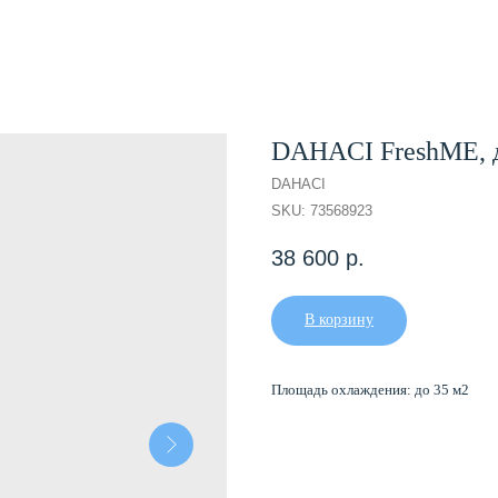
DAHACI FreshME, д
DAHACI
SKU:
73568923
38 600
р.
В корзину
Площадь охлаждения: до 35 м2