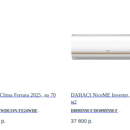
Clima Ferrara 2025, до 70
DAHACI NiceME Inverter,
м2
4WDE/QN-FE24WDE
DI09DNM-F/DO09DNM-F
р.
37 800
р.
 помещения, м2 — до 70
Площадь помещения м2 – до 28
оизводительность, кВт — 7.04
Холодопроизводительность, кВт 