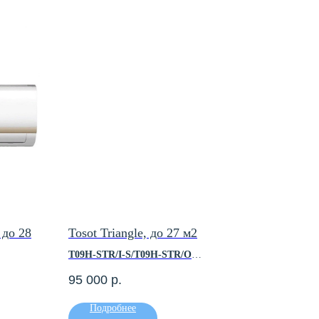
 до 28
Tosot Triangle, до 27 м2
T09H-STR/I-S/T09H-STR/O
95 000
р.
Площадь помещения, м2 — до 35
Холодопроизводительность, кВт — 2.70
Подробнее
Теплопроизводительность, кВт — 3.60
– 2,64