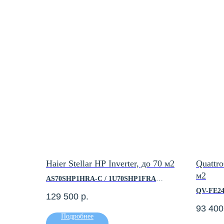
Haier Stellar HP Inverter, до 70 м2
Quattro
м2
AS70SHP1HRA-C / 1U70SHP1FRA
QV-FE2
129 500
р.
Площадь помещения, м2 — до 70
93 400
Холодопроизводительность, кВт — 6.8
Площадь
Подробнее
Теплопроизводительность, кВт — 6.8
Холодопр