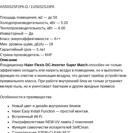
AS50S2SF2FA-G / 1U50S2SJ3FA
Площадь помещения, м2 — до 50
Холодопроизводительность, кВт — 5.20
Теплопроизводительность, кВт — 6.00
Инверторный — Да
Класс энергоэффективности — А++
Мин. уровень шума, дБ(А) — 28
Гарантийный срок — 5 лет
Страна производитель — КНР
Описание
Rондиционер
Haier Flexis DC-Inverter Super Match
способен не только
эффективно охладить или нагреть воздух в помещении, но и выполнить
функции по очистке и ионизации воздуха, что делает прибор устройством
премиального класса. При работе внутренний блок не только устраняет
мелкую пыль, но и уничтожает бактерии и другие вредные примеси.
Особенности и преимущества:
Новый цвет и дизайн внутренних блоков.
Haier Easy Install Function — простой монтаж.
Встроенный Wi-Fi.
Ультрафиолетовая NEW UV лампа 2 поколения.
Функция самоочистки испарителей SelfClean.
Стерилизация STERI-CLEAN 56°C.