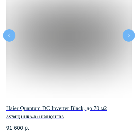
Haier Quantum DC Inverter Black, до 70 м2
Ha
AS70HQJ1HRA-B / 1U70HQJ1FRA
HS
91 600
р.
26
Площадь помещения, м2 — до 70
Пло
Холодопроизводительность, кВт — 6.5
Хол