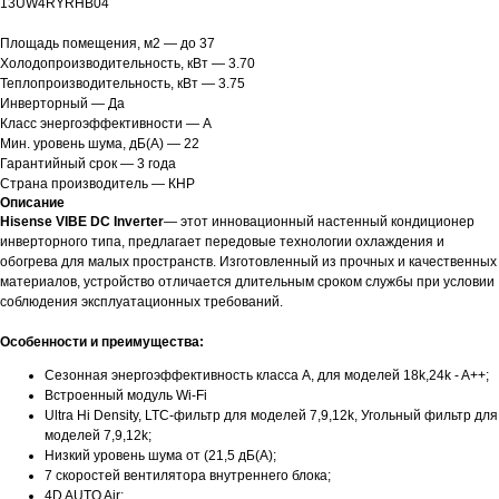
13UW4RYRHB04
Площадь помещения, м2 — до 37
Холодопроизводительность, кВт — 3.70
Теплопроизводительность, кВт — 3.75
Инверторный — Да
Класс энергоэффективности — А
Мин. уровень шума, дБ(А) — 22
Гарантийный срок — 3 года
Страна производитель — КНР
Описание
Hisense VIBE DC Inverter
— этот инновационный настенный кондиционер
инверторного типа, предлагает передовые технологии охлаждения и
обогрева для малых пространств. Изготовленный из прочных и качественных
материалов, устройство отличается длительным сроком службы при условии
соблюдения эксплуатационных требований.
Особенности и преимущества:
Сезонная энергоэффективность класса А, для моделей 18k,24k - A++;
Встроенный модуль Wi-Fi
Ultra Hi Density, LTC-фильтр для моделей 7,9,12k, Угольный фильтр для
моделей 7,9,12k;
Низкий уровень шума от (21,5 дБ(А);
7 скоростей вентилятора внутреннего блока;
4D AUTO Air;