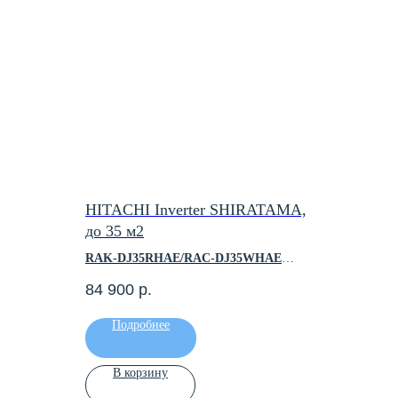
HITACHI Inverter SHIRATAMA,
до 35 м2
RAK-DJ35RHAE/RAC-DJ35WHAE
1
84 900
р.
 — 7.10
Площадь помещения, м2 - до 35
 7.30
Холодопроизводительность, кВт - 3.50
Подробнее
Теплопроизводительность, кВт - 4.20
A++
Инверторный - Да
Класс энергоэффективности - А++
В корзину
Мин. уровень шума, дБ(А) - 20