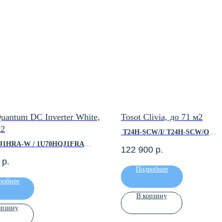
Quantum DC Inverter White,
Tosot Clivia, до 71 м2
м2
T24H-SCW/I/ T24H-SCW/O
J1HRA-W / 1U70HQJ1FRA
122 900
р.
Площадь помещения, м2 — до 7
р.
Холодопроизводительность, кВт
 помещения, м2 — до 70
Подробнее
Теплопроизводительность, кВт —
оизводительность, кВт — 6.5
робнее
Инверторный — Да
изводительность, кВт — 6.8
Класс энергоэффективности — 
рный — Да
В корзину
Мин. уровень шума, дБ(А) — 27
ергоэффективности — А
орзину
Гарантийный срок — 4 года
вень шума, дБ(А) — 29