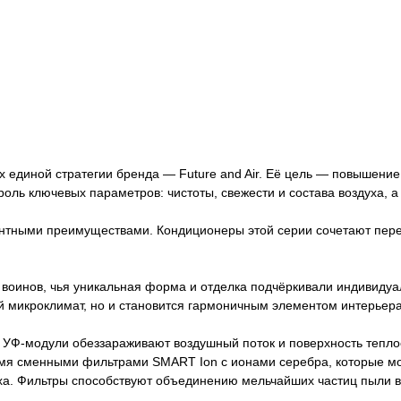
 единой стратегии бренда — Future and Air. Её цель — повышение 
оль ключевых параметров: чистоты, свежести и состава воздуха, а
нтными преимуществами. Кондиционеры этой серии сочетают пере
 воинов, чья уникальная форма и отделка подчёркивали индивиду
й микроклимат, но и становится гармоничным элементом интерьера
 УФ-модули обеззараживают воздушный поток и поверхность теплоо
мя сменными фильтрами SMART Ion с ионами серебра, которые мож
уха. Фильтры способствуют объединению мельчайших частиц пыли в