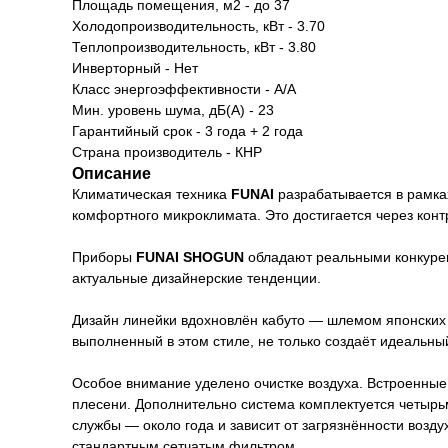
Площадь помещения, м2 - до 37
Холодопроизводительность, кВт - 3.70
Теплопроизводительность, кВт - 3.80
Инверторный - Нет
Класс энергоэффективности - А/A
Мин. уровень шума, дБ(А) - 23
Гарантийный срок - 3 года + 2 года
Страна производитель - КНР
Описание
Климатическая техника
FUNAI
разрабатывается в рамках
комфортного микроклимата. Это достигается через контр
Приборы
FUNAI SHOGUN
обладают реальными конкуре
актуальные дизайнерские тенденции.
Дизайн линейки вдохновлён кабуто — шлемом японских
выполненный в этом стиле, не только создаёт идеальны
Особое внимание уделено очистке воздуха. Встроенные
плесени. Дополнительно система комплектуется четырь
службы — около года и зависит от загрязнённости возд
стандартным сетчатым фильтром.