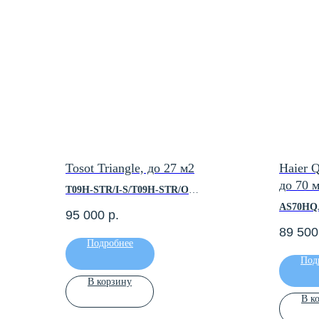
Tosot Triangle, до 27 м2
Haier 
до 70 
T09H-STR/I-S/T09H-STR/O
AS70HQ
95 000
р.
Площадь помещения, м2 — до 35
89 500
Холодопроизводительность, кВт — 2.70
Площадь
Подробнее
Теплопроизводительность, кВт — 3.60
Холодопр
Под
Инверторный — Да
Теплопро
Класс энергоэффективности — А+++
Инверто
В корзину
Мин. уровень шума, дБ(А) — 19
Класс эн
В к
Гарантийный срок — 3 года
Мин. уро