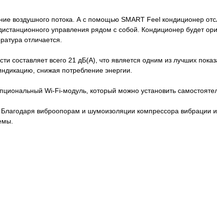
ние воздушного потока. А с помощью SMART Feel кондиционер отсл
 дистанционного управления рядом с собой. Кондиционер будет ори
ература отличается.
ти составляет всего 21 дБ(А), что является одним из лучших пока
индикацию, снижая потребление энергии.
пциональный Wi-Fi-модуль, который можно установить самостоятел
 Благодаря виброопорам и шумоизоляции компрессора вибрации и 
емы.